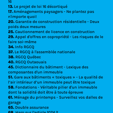
16
13.
Le projet de loi 16 décortiqué
17.
Aménagements paysagers - Ne plantez pas
n'importe quoi!
20.
Garantie de construction résidentielle - Deux
poids deux mesures
25.
Cautionnement de licence en construction
29.
Appel d'offres en copropriété - Les risques de le
faire soi-même
34.
Info RGCQ
37.
Le RGCQ à l'assemblée nationale
38.
RGCQ Québec
40.
RGCQ Outaouais
45.
Dictionnaire du bâtiment - Lexique des
composantes d'un immeuble
51.
Gare aux bâtiments « toxiques » - La qualité de
l’air intérieur d’un immeuble peut être toxique
58.
Fondations - Véritable pilier d'un immeuble
dont la solidité doit être à toute épreuve
61.
Ménage du printemps - Surveillez vos dalles de
garage
65.
Double assurance
68.
Haro sur l'article 1074.2