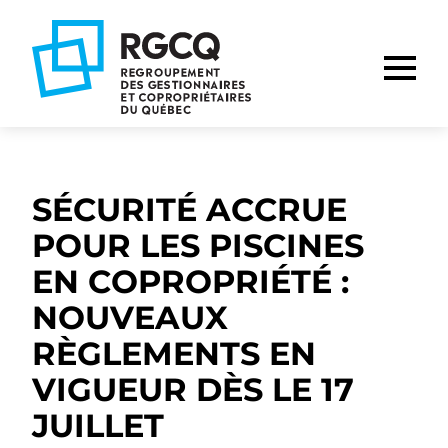
Aller
Aller
Aller
à
au
au
la
contenu
pied
navigation
de
principale
page
SÉCURITÉ ACCRUE
POUR LES PISCINES
EN COPROPRIÉTÉ :
NOUVEAUX
RÈGLEMENTS EN
VIGUEUR DÈS LE 17
JUILLET