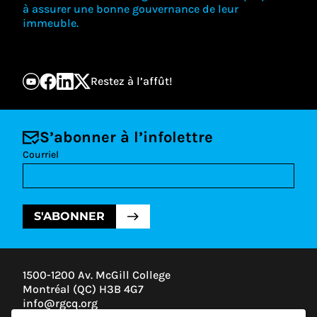
à assurer une bonne gouvernance de leur
immeuble.
Restez à l’affût!
S’abonner à l’infolettre
Courriel
S'ABONNER
1500-1200 Av. McGill College
Montréal (QC) H3B 4G7
info@rgcq.org