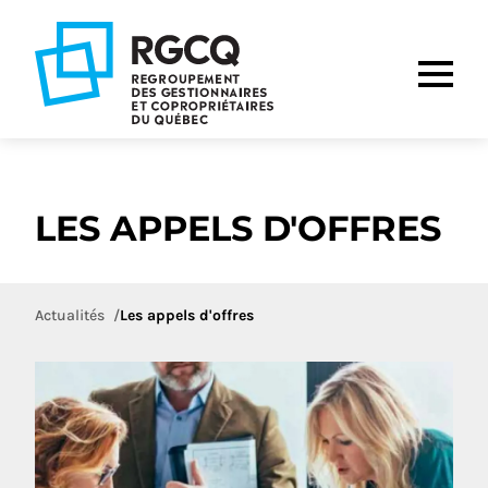
Aller
Aller
Aller
à
au
au
la
contenu
pied
navigation
de
principale
page
LES APPELS D'OFFRES
Actualités
Les appels d'offres