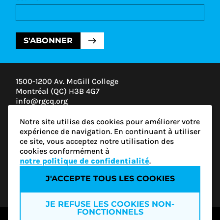
S'ABONNER
1500-1200 Av. McGill College
Montréal (QC) H3B 4G7
info@rgcq.org
1-888-313-7427
Notre site utilise des cookies pour améliorer votre
MONTRÉAL
expérience de navigation. En continuant à utiliser
QUÉBEC
ce site, vous acceptez notre utilisation des
OUTAOUAIS
cookies conformément à
ESTRIE
notre politique de confidentialité
.
J'ACCEPTE TOUS LES COOKIES
Politique de confidentialité
JE REFUSE LES COOKIES NON-
FONCTIONNELS