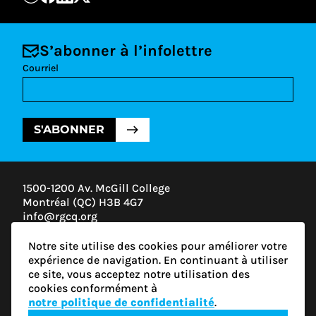
S’abonner à l’infolettre
Courriel
S'ABONNER
1500-1200 Av. McGill College
Montréal (QC) H3B 4G7
info@rgcq.org
1-888-313-7427
Notre site utilise des cookies pour améliorer votre
MONTRÉAL
expérience de navigation. En continuant à utiliser
QUÉBEC
ce site, vous acceptez notre utilisation des
OUTAOUAIS
cookies conformément à
ESTRIE
notre politique de confidentialité
.