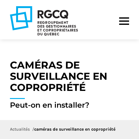
Aller
Aller
Aller
à
au
au
la
contenu
pied
navigation
de
principale
page
CAMÉRAS DE
SURVEILLANCE EN
COPROPRIÉTÉ
Peut-on en installer?
Actualités
caméras de surveillance en copropriété