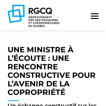
Aller
Aller
Aller
à
au
au
la
contenu
pied
navigation
de
principale
page
UNE MINISTRE À
L’ÉCOUTE : UNE
RENCONTRE
CONSTRUCTIVE POUR
L’AVENIR DE LA
COPROPRIÉTÉ
Un échange constructif sur les