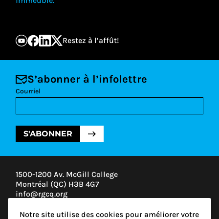
immeuble.
Restez à l’affût!
S’abonner à l’infolettre
Courriel
S'ABONNER
1500-1200 Av. McGill College
Montréal (QC) H3B 4G7
info@rgcq.org
1-888-313-7427
Notre site utilise des cookies pour améliorer votre
MONTRÉAL