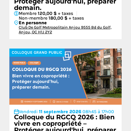
Protéger aujourd'hui, préparer
demain.
Membre
120,00 $
+ taxes
Non-membre
180,00 $
+ taxes
En personne
Club De Golf Metropolitain Anjou 9555 Bd du Golf,
Anjou, QC H1J 2Y2
COLLOQUE GRAND PUBLIC
Vendredi
11 septembre 2026
08h45 à 17h00
Colloque du RGCQ 2026 : Bien
vivre en copropriété –
Protéger aujourd'hui, préparer