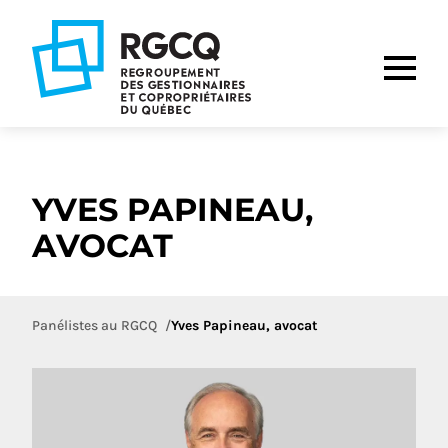
Aller
Aller
Aller
à
au
au
la
contenu
pied
navigation
de
principale
page
YVES PAPINEAU,
AVOCAT
Panélistes au RGCQ
Yves Papineau, avocat