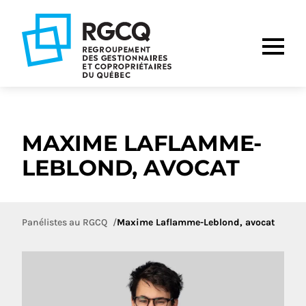
Aller
Aller
Aller
à
au
au
la
contenu
pied
navigation
de
principale
page
MAXIME LAFLAMME-
LEBLOND, AVOCAT
Panélistes au RGCQ
Maxime Laflamme-Leblond, avocat