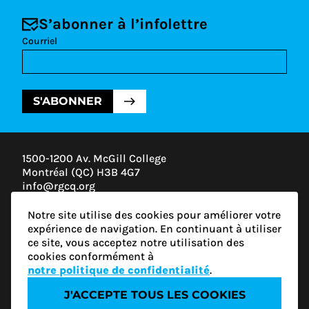
S’abonner à l’infolettre
Courriel
S'ABONNER
1500-1200 Av. McGill College
Montréal (QC) H3B 4G7
info@rgcq.org
1-888-313-7427
Notre site utilise des cookies pour améliorer votre
MONTRÉAL
expérience de navigation. En continuant à utiliser
QUÉBEC
ce site, vous acceptez notre utilisation des
OUTAOUAIS
cookies conformément à
ESTRIE
notre politique de confidentialité
.
J'ACCEPTE TOUS LES COOKIES
Politique de confidentialité