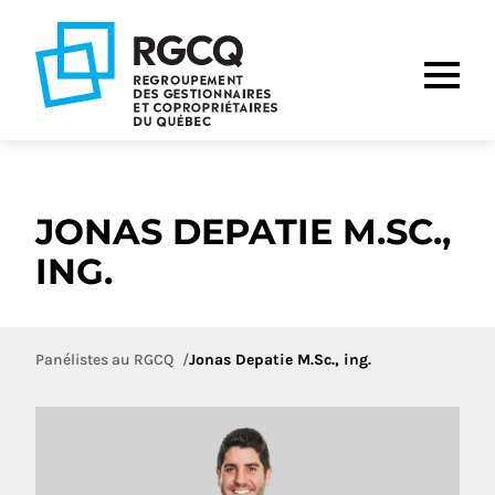
Aller
Aller
Aller
à
au
au
la
contenu
pied
navigation
de
principale
page
JONAS DEPATIE M.SC.,
ING.
Panélistes au RGCQ
Jonas Depatie M.Sc., ing.