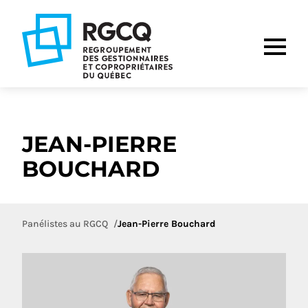
Aller
Aller
Aller
à
au
au
la
contenu
pied
navigation
de
principale
page
JEAN-PIERRE
BOUCHARD
Panélistes au RGCQ
Jean-Pierre Bouchard