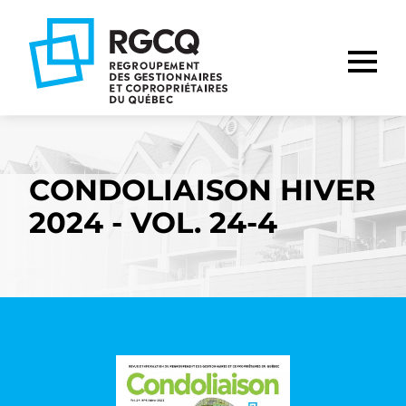
Aller
Aller
Aller
à
au
au
la
contenu
pied
navigation
de
principale
page
CONDOLIAISON HIVER
2024 - VOL. 24-4