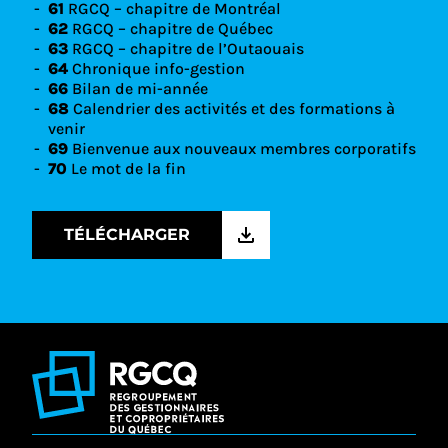
61
RGCQ – chapitre de Montréal
62
RGCQ – chapitre de Québec
63
RGCQ – chapitre de l’Outaouais
64
Chronique info-gestion
66
Bilan de mi-année
68
Calendrier des activités et des formations à
venir
69
Bienvenue aux nouveaux membres corporatifs
70
Le mot de la fin
TÉLÉCHARGER