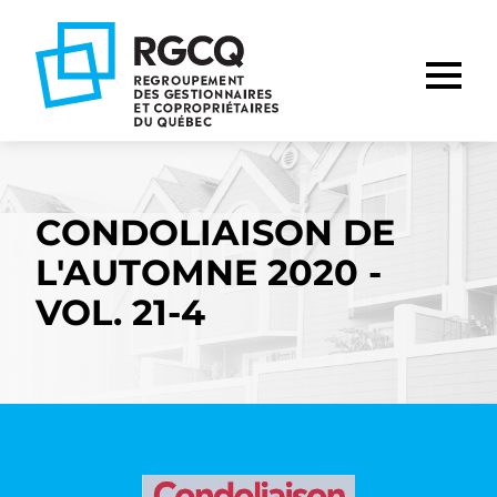
Aller
Aller
Aller
à
au
au
la
contenu
pied
navigation
de
principale
page
CONDOLIAISON DE
L'AUTOMNE 2020 -
VOL. 21-4