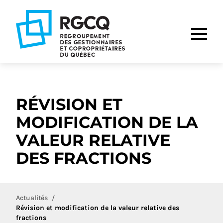
Aller
Aller
Aller
à
au
au
la
contenu
pied
navigation
de
principale
page
RÉVISION ET
MODIFICATION DE LA
VALEUR RELATIVE
DES FRACTIONS
Actualités
Révision et modification de la valeur relative des
fractions