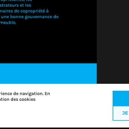
trateurs et les
naires de copropriété à
r une bonne gouvernance de
mmeuble.
CONNECTE
VOUS PO
VOIR CE
CONTEN
S'ABONNER
rience de navigation. En
sation des cookies
CONNECTEZ-
VOUS
JE