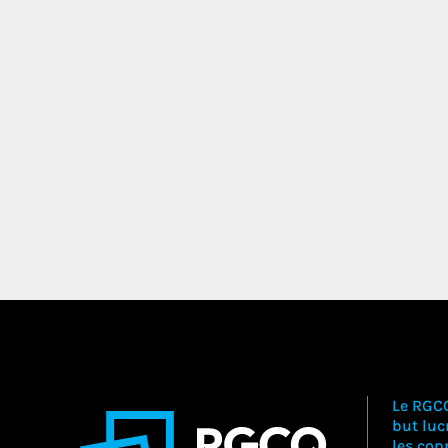
Le RGC
but lucr
les copr