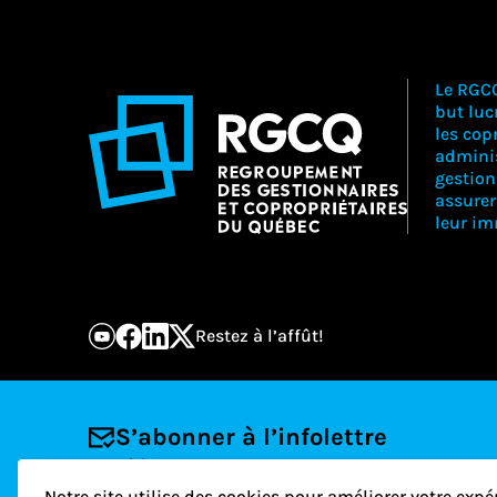
Le RGC
but lucr
les copr
adminis
gestion
assure
leur i
Restez à l’affût!
S’abonner à l’infolettre
Courriel
Notre site utilise des cookies pour améliorer votre expé