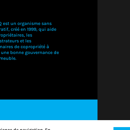
Q est un organisme sans
atif, créé en 1999, qui aide
opriétaires, les
trateurs et les
naires de copropriété à
CONNECTE
r une bonne gouvernance de
mmeuble.
VOUS PO
VOIR CE
CONTEN
CONNECTEZ-
VOUS
S'ABONNER
rience de navigation. En