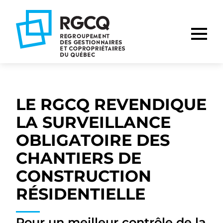
Aller
Aller
Aller
à
au
au
la
contenu
pied
navigation
de
principale
page
LE RGCQ REVENDIQUE
LA SURVEILLANCE
OBLIGATOIRE DES
CHANTIERS DE
CONSTRUCTION
RÉSIDENTIELLE
Pour un meilleur contrôle de la