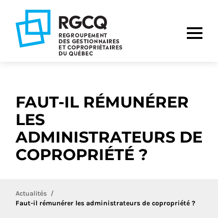
Aller
Aller
Aller
à
au
au
la
contenu
pied
navigation
de
principale
page
FAUT-IL RÉMUNÉRER
LES
ADMINISTRATEURS DE
COPROPRIÉTÉ ?
Actualités
Faut-il rémunérer les administrateurs de copropriété ?