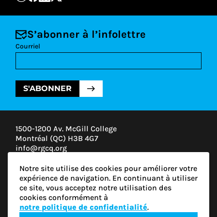
S’abonner à l’infolettre
Courriel
S'ABONNER
1500-1200 Av. McGill College
Montréal (QC) H3B 4G7
info@rgcq.org
1-888-313-7427
Notre site utilise des cookies pour améliorer votre
MONTRÉAL
expérience de navigation. En continuant à utiliser
QUÉBEC
ce site, vous acceptez notre utilisation des
OUTAOUAIS
cookies conformément à
ESTRIE
notre politique de confidentialité
.