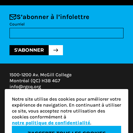
S’abonner à l’infolettre
Courriel
S'ABONNER
1500-1200 Av. McGill College
Montréal (QC) H3B 4G7
info@rgcq.org
1-888-313-7427
Notre site utilise des cookies pour améliorer votre
MONTRÉAL
expérience de navigation. En continuant à utiliser
QUÉBEC
ce site, vous acceptez notre utilisation des
OUTAOUAIS
cookies conformément à
ESTRIE
notre politique de confidentialité
.