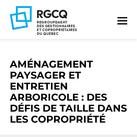
Aller
Aller
Aller
à
au
au
la
contenu
pied
navigation
de
principale
page
AMÉNAGEMENT
PAYSAGER ET
ENTRETIEN
ARBORICOLE : DES
DÉFIS DE TAILLE DANS
LES COPROPRIÉTÉ