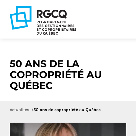
Aller
Aller
Aller
à
au
au
la
contenu
pied
navigation
de
principale
page
50 ANS DE LA
COPROPRIÉTÉ AU
QUÉBEC
Actualités
50 ans de copropriété au Québec