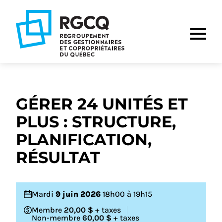
Aller
Aller
Aller
à
au
au
la
contenu
pied
navigation
de
principale
page
GÉRER 24 UNITÉS ET
PLUS : STRUCTURE,
PLANIFICATION,
RÉSULTAT
Mardi
9 juin 2026
18h00 à 19h15
Membre
20,00 $
+ taxes
Non-membre
60,00 $
+ taxes